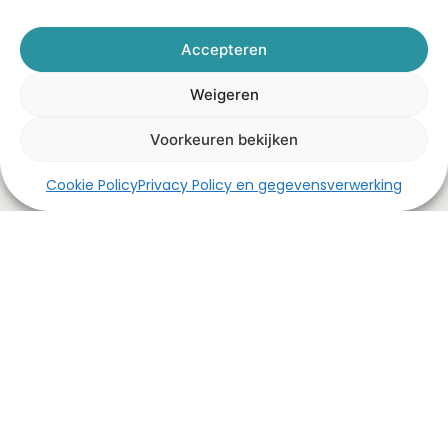
ervoor dat je
evenement precies
Accepteren
wordt zoals jij het
voor ogen hebt.
Weigeren
Vraag Elisa
om advies
Voorkeuren bekijken
Cookie Policy
Privacy Policy en gegevensverwerking