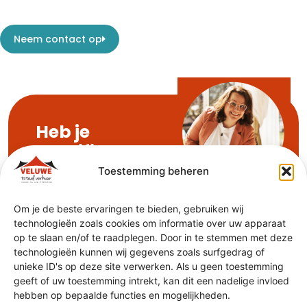
Neem contact op
Heb je
specifieke
wensen?
Toestemming beheren
Wij helpen je graag
Elisa Pater
om die te realiseren.
Om je de beste ervaringen te bieden, gebruiken wij
Of je nu concrete
technologieën zoals cookies om informatie over uw apparaat
ideeën hebt of dat
op te slaan en/of te raadplegen. Door in te stemmen met deze
we je juist op weg
technologieën kunnen wij gegevens zoals surfgedrag of
kunnen helpen. Laat
unieke ID's op deze site verwerken. Als u geen toestemming
het ons weten! Elisa
geeft of uw toestemming intrekt, kan dit een nadelige invloed
maakt werk van jouw
hebben op bepaalde functies en mogelijkheden.
wensen en zorgt