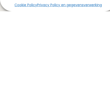
Cookie Policy
Privacy Policy en gegevensverwerking
Contact
Veluwe Totaal Verhuur
Gelkenhorsterweg 1-3
3771 RH
Barneveld
T:
085 – 50 55 727
E:
aanvragen@veluwetotaalverhuur.nl
Stuur ons een WhatsApp bericht
Neem contact op
Ga naar
Assortiment