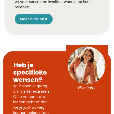
wij voor service en kwaliteit waar je op kunt
rekenen.
Meer over ons
Heb je
specifieke
wensen?
Wij helpen je graag
Elisa Pater
om die te realiseren.
Of je nu concrete
ideeën hebt of dat
we je juist op weg
kunnen helpen. Laat