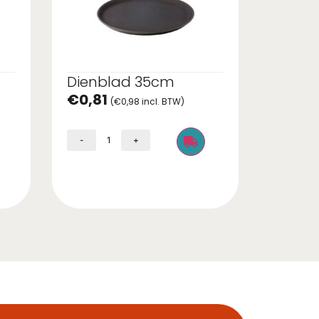
Dienblad 35cm
€
0,81
(
€
0,98
incl. BTW)
-
+