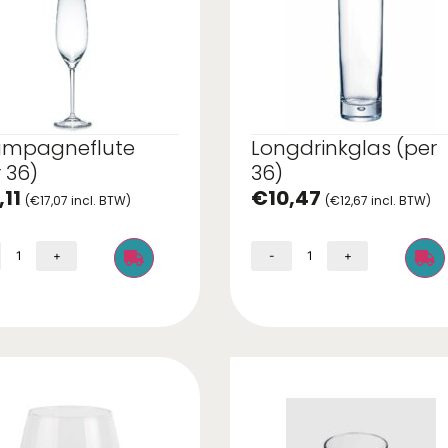
mpagneflute
Longdrinkglas (per
 36)
36)
,11
€
10,47
(
€
17,07
incl. BTW)
(
€
12,67
incl. BTW)
+
-
+