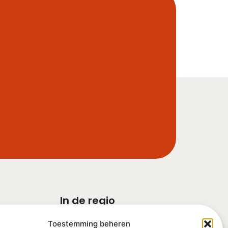
In de regio
Barneveld
Toestemming beheren
Ede