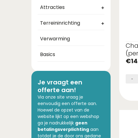
Attracties
+
Terreininrichting
+
Verwarming
Cha
(per
Basics
€
14
-
Je vraagt een
offerte aan!
Via onze site vraag je
eenvoudig een offerte aan.
Hoewel de opzet van de
website lijkt op een webshop
ga je nadrukkelijk
geen
betalingsverplichting
aan
totdat je de door ons gedane