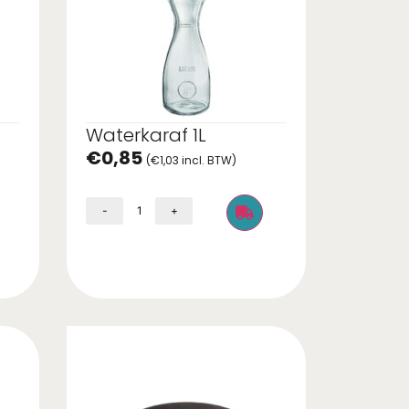
Waterkaraf 1L
€
0,85
(
€
1,03
incl. BTW)
-
+