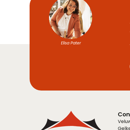
Elisa Pater
Con
Velu
Gelk