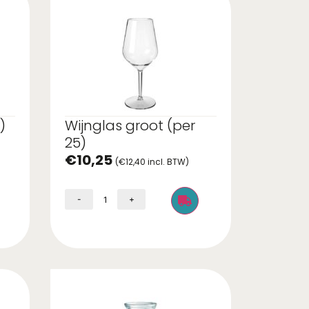
)
Wijnglas groot (per
25)
€
10,25
(
€
12,40
incl. BTW)
-
+