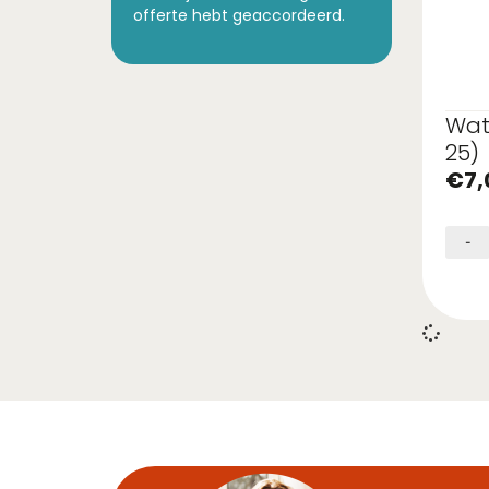
offerte hebt geaccordeerd.
Wat
25)
€
7,
-