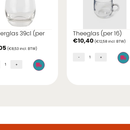
erglas 39cl (per
Theeglas (per 16)
€
10,40
(
€
12,58
incl. BTW)
05
(
€
8,53
incl. BTW)
-
+
+