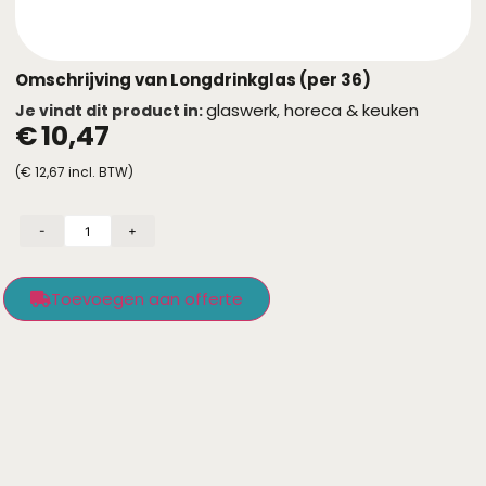
Omschrijving van Longdrinkglas (per 36)
glaswerk
horeca & keuken
Je vindt dit product in:
,
€
10,47
(
€
12,67
incl. BTW)
-
+
Toevoegen aan offerte