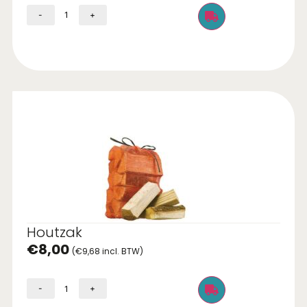
-
+
Houtzak
€
8,00
(
€
9,68
incl. BTW)
-
+