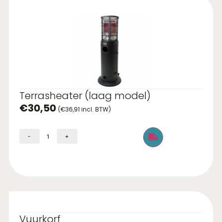
Terrasheater (laag model)
€
30,50
(
€
36,91
incl. BTW)
-
+
Vuurkorf