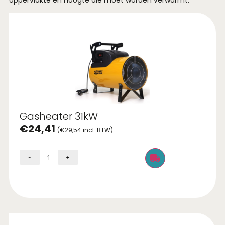
Gasheater 31kW
€
24,41
(
€
29,54
incl. BTW)
-
+