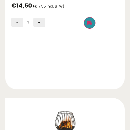
€
14,50
(
€
17,55
incl. BTW)
-
+