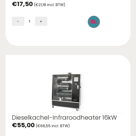
€
17,50
(
€
21,18
incl. BTW)
-
+
Dieselkachel-Infraroodheater 16kW
€
55,00
(
€
66,55
incl. BTW)