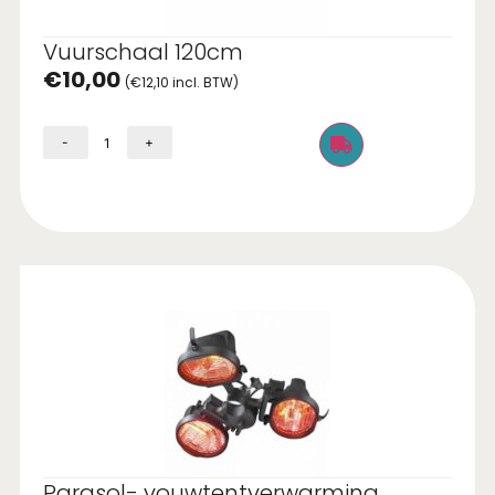
Vuurschaal 120cm
€
10,00
(
€
12,10
incl. BTW)
-
+
Parasol- vouwtentverwarming