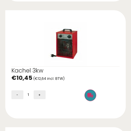
Kachel 3kw
€
10,45
(
€
12,64
incl. BTW)
-
+