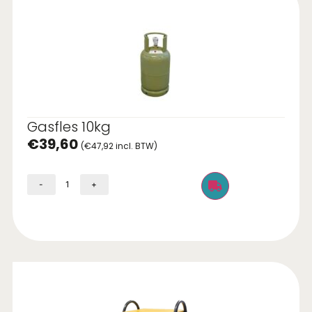
Gasfles 10kg
€
39,60
(
€
47,92
incl. BTW)
-
+