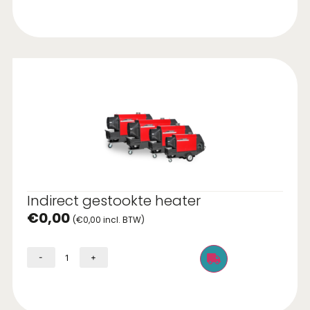
Indirect gestookte heater
€
0,00
(
€
0,00
incl. BTW)
-
+