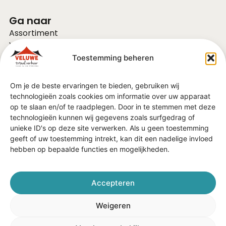
Ga naar
Assortiment
Voor bedrijven
Over ons
Toestemming beheren
Vacatures
FAQ
Om je de beste ervaringen te bieden, gebruiken wij
Contact
technologieën zoals cookies om informatie over uw apparaat
Vraag of advies?
op te slaan en/of te raadplegen. Door in te stemmen met deze
Algemene Voorwaarden
technologieën kunnen wij gegevens zoals surfgedrag of
unieke ID's op deze site verwerken. Als u geen toestemming
geeft of uw toestemming intrekt, kan dit een nadelige invloed
In de regio
hebben op bepaalde functies en mogelijkheden.
Barneveld
Ede
Veenendaal
Accepteren
Nijkerk
Harderwijk
Weigeren