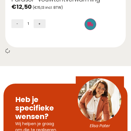
€
12,50
(
€
15,13
incl. BTW)
-
+
Heb je
specifieke
wensen?
Wij helpen je graag
Elisa Pater
om die te realiseren.