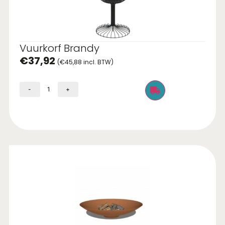
Vuurkorf Brandy
€
37,92
(
€
45,88
incl. BTW)
-
+