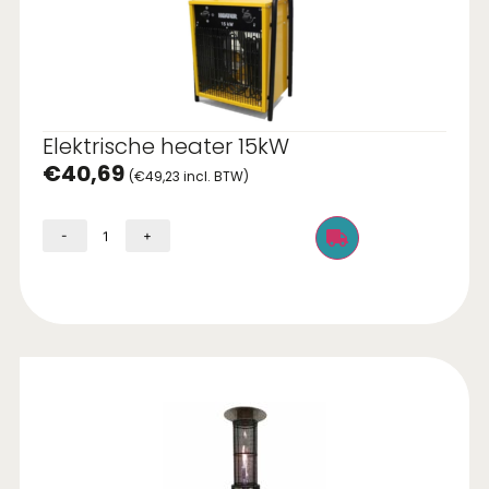
Elektrische heater 15kW
€
40,69
(
€
49,23
incl. BTW)
-
+