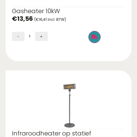
Gasheater 10kW
€
13,56
(
€
16,41
incl. BTW)
-
+
Infraroodheater op statief