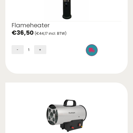
Flameheater
€
36,50
(
€
44,17
incl. BTW)
-
+