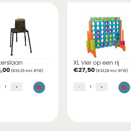
kerslaan
XL Vier op een rij
,00
€
27,50
(
€
30,25
incl. BTW)
(
€
33,28
incl. BTW)
+
-
+