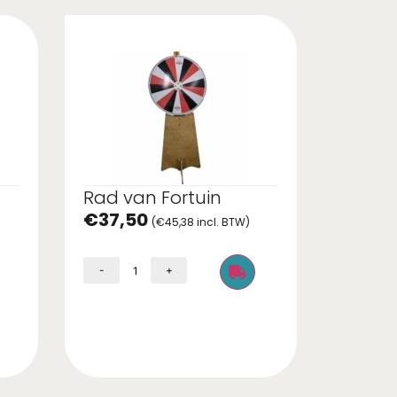
Rad van Fortuin
€
37,50
(
€
45,38
incl. BTW)
-
+