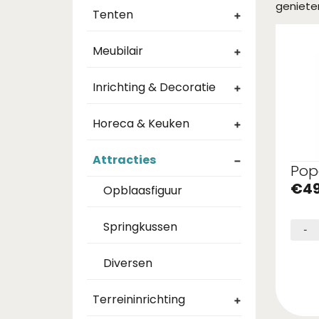
geniete
Tenten
+
Meubilair
+
Inrichting & Decoratie
+
Horeca & Keuken
+
Attracties
−
Pop
€
4
Opblaasfiguur
Springkussen
-
Diversen
Terreininrichting
+