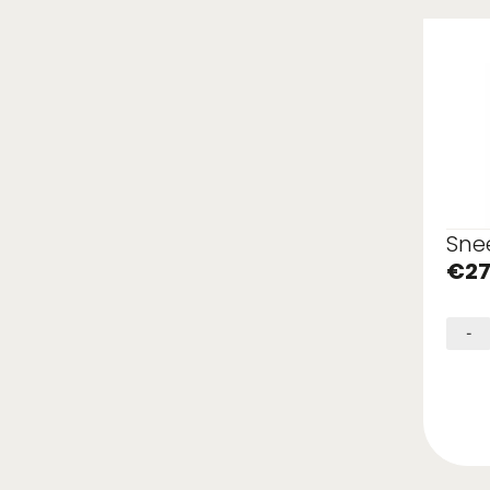
Sne
€
27
-