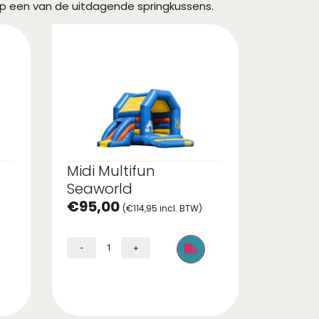
op een van de uitdagende springkussens.
Midi Multifun
Seaworld
€
95,00
(
€
114,95
incl. BTW)
-
+