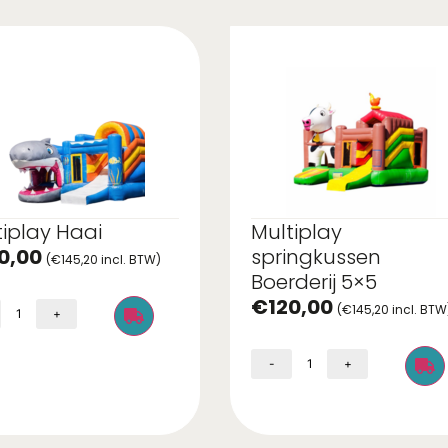
tiplay Haai
Multiplay
0,00
springkussen
(
€
145,20
incl. BTW)
Boerderij 5×5
€
120,00
(
€
145,20
incl. BTW
+
-
+