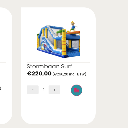
Stormbaan Surf
€
220,00
(
€
266,20
incl. BTW)
)
-
+