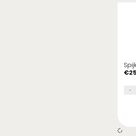
Spij
€
25
-