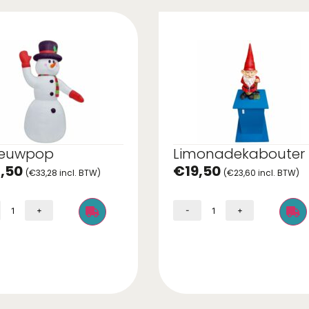
euwpop
Limonadekabouter
,50
€
19,50
(
€
33,28
incl. BTW)
(
€
23,60
incl. BTW)
+
-
+