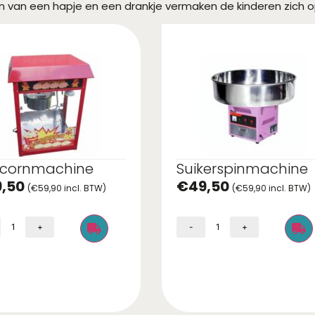
n van een hapje en een drankje vermaken de kinderen zich 
cornmachine
Suikerspinmachine
9,50
€
49,50
(
€
59,90
incl. BTW)
(
€
59,90
incl. BTW)
+
-
+