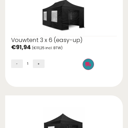
Vouwtent 3 x 6 (easy-up)
€
91,94
(
€
111,25
incl. BTW)
-
+