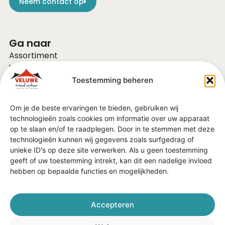
Neem contact op
Ga naar
Assortiment
Voor bedrijven
Over ons
Toestemming beheren
Vacatures
FAQ
Om je de beste ervaringen te bieden, gebruiken wij
Contact
technologieën zoals cookies om informatie over uw apparaat
Vraag of advies?
op te slaan en/of te raadplegen. Door in te stemmen met deze
Algemene Voorwaarden
technologieën kunnen wij gegevens zoals surfgedrag of
unieke ID's op deze site verwerken. Als u geen toestemming
geeft of uw toestemming intrekt, kan dit een nadelige invloed
In de regio
hebben op bepaalde functies en mogelijkheden.
Barneveld
Ede
Veenendaal
Accepteren
Nijkerk