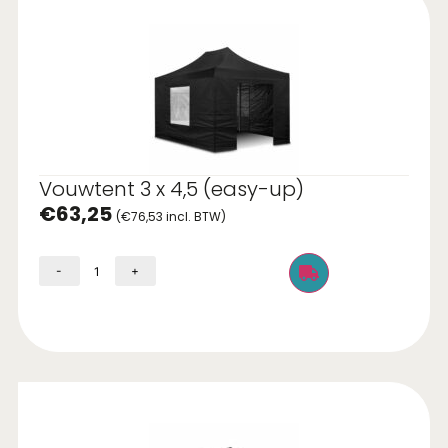
Vouwtent 3 x 4,5 (easy-up)
€
63,25
(
€
76,53
incl. BTW)
-
+