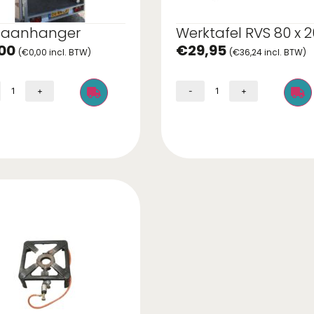
laanhanger
Werktafel RVS 80 x 
00
€
29,95
(
€
0,00
incl. BTW)
(
€
36,24
incl. BTW)
+
-
+