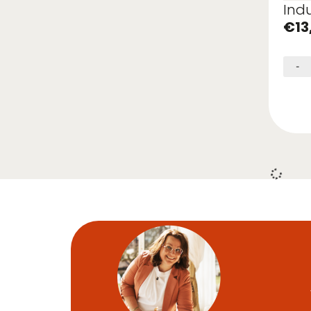
Ind
€
13
-