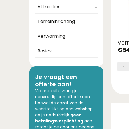
Attracties
+
Terreininrichting
+
Verwarming
Verr
€
5
Basics
-
Je vraagt een
offerte aan!
Via onze site vraag je
eenvoudig een offerte aan.
Hoewel de opzet van de
website lijkt op een webshop
ga je nadrukkelijk
geen
betalingsverplichting
aan
totdat je de door ons gedane