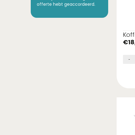
offerte hebt geaccordeerd.
Koff
€
18
-