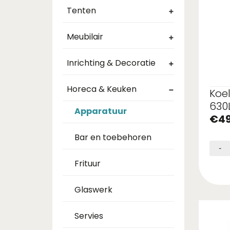
Tenten
+
Meubilair
+
Inrichting & Decoratie
+
Horeca & Keuken
−
Koe
630
Apparatuur
€
49
Bar en toebehoren
-
Frituur
Glaswerk
Servies