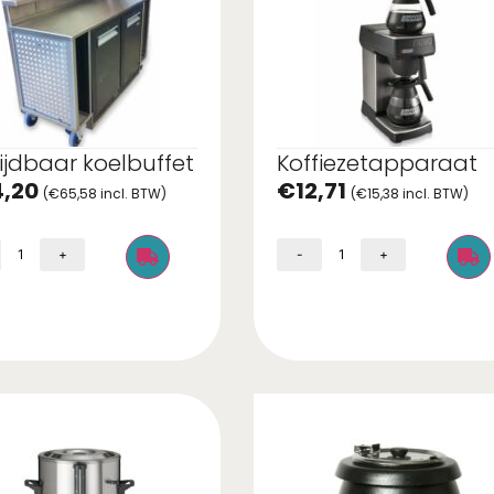
ijdbaar koelbuffet
Koffiezetapparaat
4,20
€
12,71
(
€
65,58
incl. BTW)
(
€
15,38
incl. BTW)
+
-
+