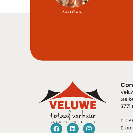
Elisa Pater
Con
Velu
Gelk
3771
T:
085
E:
aa