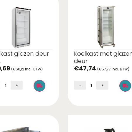
lkast glazen deur
Koelkast met glaze
L
deur
,69
€
47,74
(
€
60,12
incl. BTW)
(
€
57,77
incl. BTW)
+
-
+