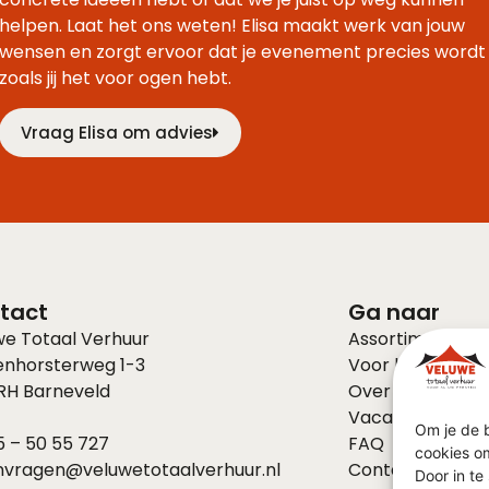
concrete ideeën hebt of dat we je juist op weg kunnen
helpen. Laat het ons weten! Elisa maakt werk van jouw
wensen en zorgt ervoor dat je evenement precies wordt
zoals jij het voor ogen hebt.
Vraag Elisa om advies
tact
Ga naar
we Totaal Verhuur
Assortiment
enhorsterweg 1-3
Voor bedrijven
 RH
Barneveld
Over ons
Vacatures
Om je de b
 – 50 55 727
FAQ
cookies om
nvragen@veluwetotaalverhuur.nl
Contact
Door in t