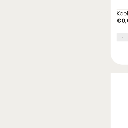
Koe
€
0,
-