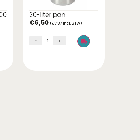
200
30-liter pan
€
6,50
(
€
7,87
incl. BTW)
-
+