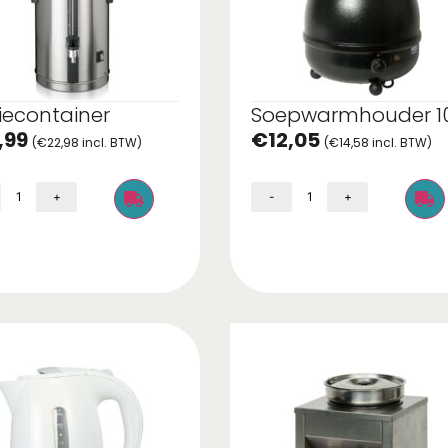
iecontainer
Soepwarmhouder 1
,99
€
12,05
(
€
22,98
incl. BTW)
(
€
14,58
incl. BTW)
+
-
+