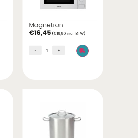
Magnetron
€
16,45
(
€
19,90
incl. BTW)
-
+