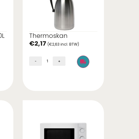
0L
Thermoskan
€
2,17
(
€
2,63
incl. BTW)
-
+