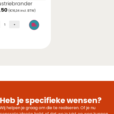
ustriebrander
Vrieskist
,50
€
20,50
(
€
16,34
incl. BTW)
(
€
24,81
incl. BTW)
+
-
+
Heb je specifieke wensen?
Wij helpen je graag om die te realiseren. Of je nu