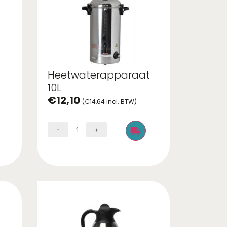
Heetwaterapparaat
10L
€
12,10
(
€
14,64
incl. BTW)
-
+