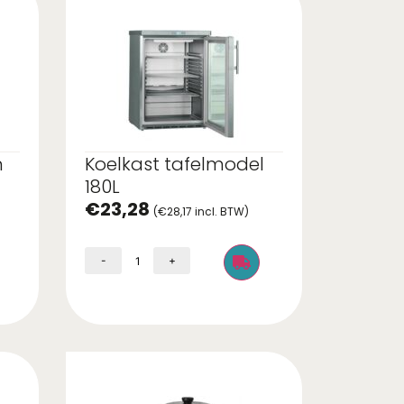
n
Koelkast tafelmodel
180L
€
23,28
(
€
28,17
incl. BTW)
-
+