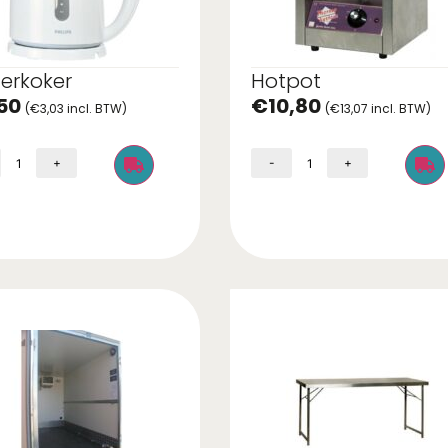
erkoker
Hotpot
50
€
10,80
(
€
3,03
incl. BTW)
(
€
13,07
incl. BTW)
+
-
+