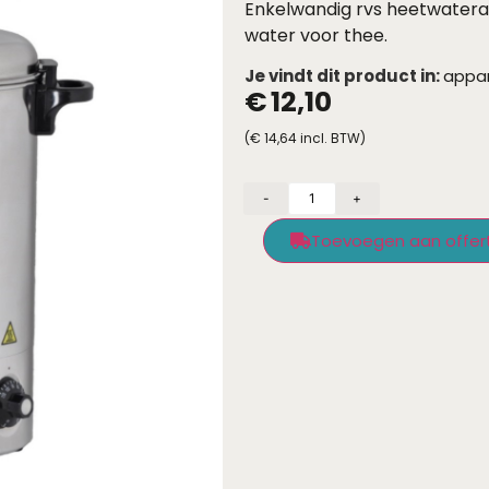
Enkelwandig rvs heetwatera
water voor thee.
Je vindt dit product in:
appa
€
12,10
(
€
14,64
incl. BTW)
-
+
Toevoegen aan offer