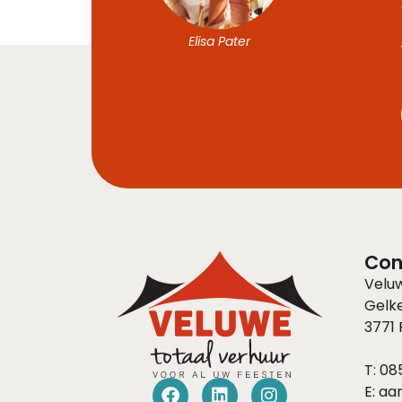
Elisa Pater
Con
Velu
Gelk
3771
T:
085
E:
aa