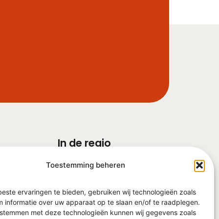
In de regio
Barneveld
Toestemming beheren
Ede
Veenendaal
Nijkerk
este ervaringen te bieden, gebruiken wij technologieën zoals
Harderwijk
 informatie over uw apparaat op te slaan en/of te raadplegen.
e stemmen met deze technologieën kunnen wij gegevens zoals