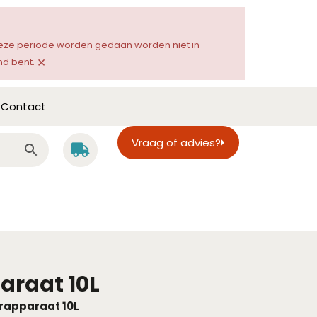
 deze periode worden gedaan worden niet in
×
d bent.
Contact
Vraag of advies?
araat 10L
rapparaat 10L