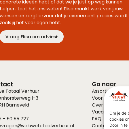
concrete ideeën hebt of dat we je juist op weg kunnen
helpen. Laat het ons weten! Elisa maakt werk van jouw
wensen en zorgt ervoor dat je evenement precies wordt
zoals jij het voor ogen hebt.
Vraag Elisa om advies
tact
Ga naar
we Totaal Verhuur
Assortiment
enhorsterweg 1-3
Voor bedrijven
 RH
Barneveld
Over ons
Vacatures
Om je de b
 – 50 55 727
FAQ
cookies om
nvragen@veluwetotaalverhuur.nl
Contact
Door in t