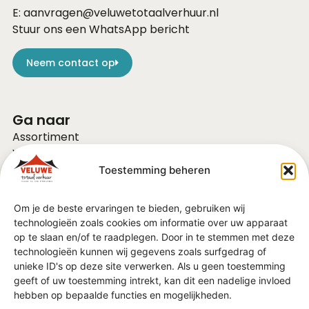
E:
aanvragen@veluwetotaalverhuur.nl
Stuur ons een WhatsApp bericht
Neem contact op
Ga naar
Assortiment
Voor bedrijven
Over ons
Toestemming beheren
Vacatures
FAQ
Om je de beste ervaringen te bieden, gebruiken wij
Contact
technologieën zoals cookies om informatie over uw apparaat
Vraag of advies?
op te slaan en/of te raadplegen. Door in te stemmen met deze
Algemene Voorwaarden
technologieën kunnen wij gegevens zoals surfgedrag of
unieke ID's op deze site verwerken. Als u geen toestemming
geeft of uw toestemming intrekt, kan dit een nadelige invloed
In de regio
hebben op bepaalde functies en mogelijkheden.
Barneveld