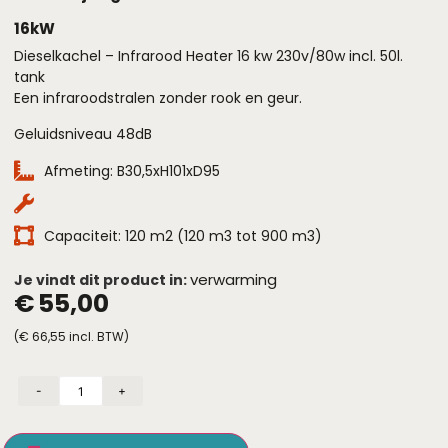
16kW
Dieselkachel – Infrarood Heater 16 kw 230v/80w incl. 50l.
tank
Een infraroodstralen zonder rook en geur.
Geluidsniveau 48dB
Afmeting: B30,5xH101xD95
Capaciteit: 120 m2 (120 m3 tot 900 m3)
verwarming
Je vindt dit product in:
€
55,00
(
€
66,55
incl. BTW)
-
+