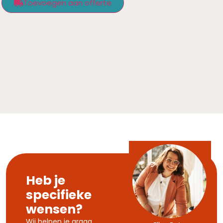
Toevoegen aan offerte
Heb je
specifieke
wensen?
Wij helpen je graag