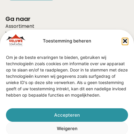
Ga naar
Assortiment
Voor bedrijven
Over ons
Toestemming beheren
Vacatures
FAQ
Om je de beste ervaringen te bieden, gebruiken wij
Contact
technologieën zoals cookies om informatie over uw apparaat
Vraag of advies?
op te slaan en/of te raadplegen. Door in te stemmen met deze
Algemene Voorwaarden
technologieën kunnen wij gegevens zoals surfgedrag of
unieke ID's op deze site verwerken. Als u geen toestemming
geeft of uw toestemming intrekt, kan dit een nadelige invloed
In de regio
hebben op bepaalde functies en mogelijkheden.
Barneveld
Ede
Veenendaal
Accepteren
Nijkerk
Harderwijk
Weigeren