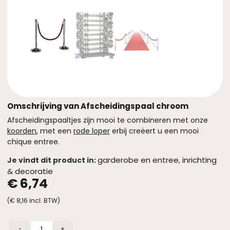
Omschrijving van Afscheidingspaal chroom
Afscheidingspaaltjes zijn mooi te combineren met onze
koorden
, met een
rode loper
erbij creëert u een mooi
chique entree.
garderobe en entree
inrichting
Je vindt dit product in:
,
& decoratie
€
6,74
(
€
8,16
incl. BTW)
-
+