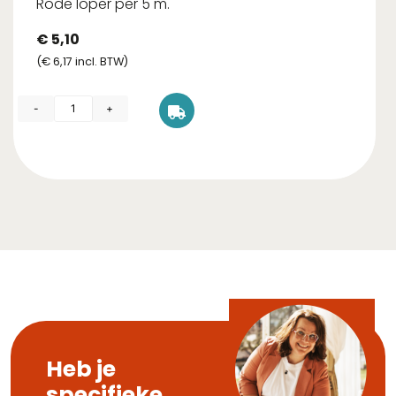
Rode loper per 5 m.
€
5,10
(
€
6,17
incl. BTW)
-
+
Heb je
specifieke