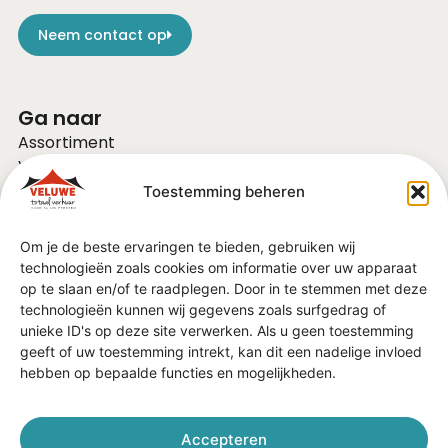
Neem contact op
Ga naar
Assortiment
Voor bedrijven
Over ons
Toestemming beheren
Vacatures
FAQ
Om je de beste ervaringen te bieden, gebruiken wij
Contact
technologieën zoals cookies om informatie over uw apparaat
Vraag of advies?
op te slaan en/of te raadplegen. Door in te stemmen met deze
Algemene Voorwaarden
technologieën kunnen wij gegevens zoals surfgedrag of
unieke ID's op deze site verwerken. Als u geen toestemming
geeft of uw toestemming intrekt, kan dit een nadelige invloed
In de regio
hebben op bepaalde functies en mogelijkheden.
Barneveld
Ede
Veenendaal
Accepteren