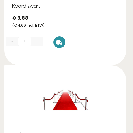
Koord zwart
€
3,88
(
€
4,69
incl. BTW)
-
+