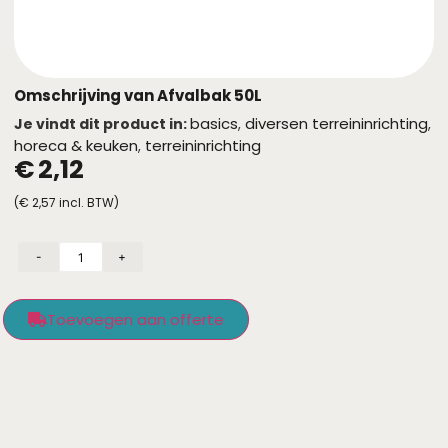
Omschrijving van Afvalbak 50L
basics
diversen terreininrichting
Je vindt dit product in:
,
,
horeca & keuken
terreininrichting
,
€
2,12
(
€
2,57
incl. BTW)
-
+
Toevoegen aan offerte