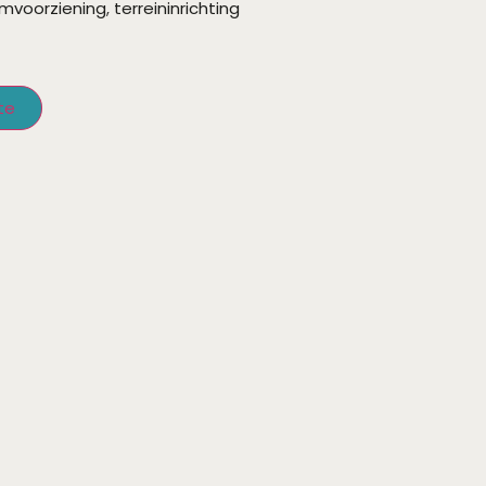
mvoorziening
,
terreininrichting
te