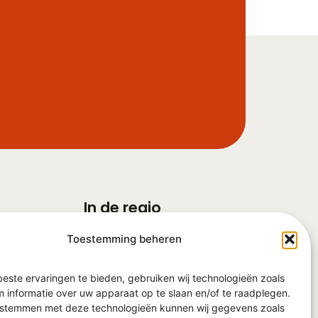
In de regio
Barneveld
Toestemming beheren
Ede
Veenendaal
Nijkerk
este ervaringen te bieden, gebruiken wij technologieën zoals
Harderwijk
 informatie over uw apparaat op te slaan en/of te raadplegen.
e stemmen met deze technologieën kunnen wij gegevens zoals