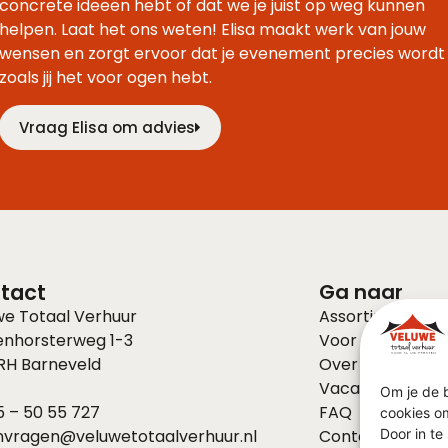
concrete ideeën hebt of dat we je juist op weg kunnen
helpen. Laat het ons weten! Elisa maakt werk van jouw
wensen en zorgt ervoor dat je evenement precies wordt
zoals jij het voor ogen hebt.
Vraag Elisa om advies
tact
Ga naar
we Totaal Verhuur
Assortiment
enhorsterweg 1-3
Voor bedrijven
 RH
Barneveld
Over ons
Vacatures
Om je de b
 – 50 55 727
FAQ
cookies om
nvragen@veluwetotaalverhuur.nl
Contact
Door in t