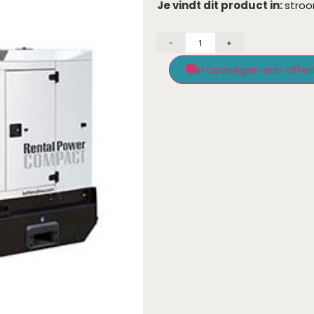
Je vindt dit product in:
stroo
-
+
Toevoegen aan offer