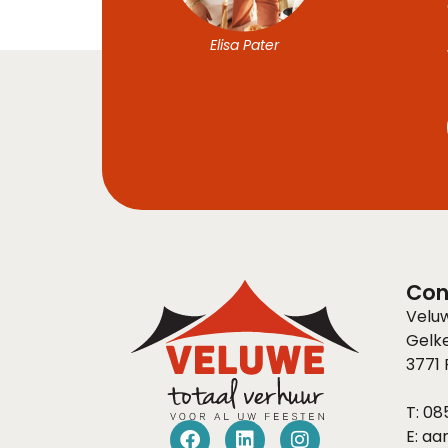
Elisa Pater
Con
Velu
Gelk
3771
T:
085
E:
aa