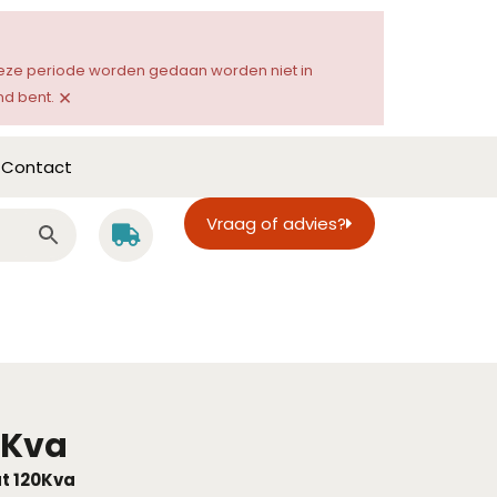
 deze periode worden gedaan worden niet in
×
d bent.
Contact
Vraag of advies?
0Kva
t 120Kva