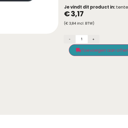
Je vindt dit product in:
tent
€
3,17
(
€
3,84
incl. BTW)
-
+
Toevoegen aan offer