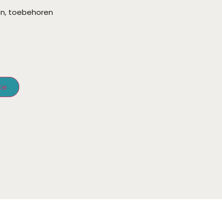
en
,
toebehoren
te