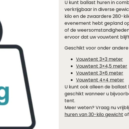
U kunt ballast huren in comb
verkrijgbaar in diverse gew
kilo en de zwaardere 280-kilo
evenement hebt gepland op 
of de weersomstandigheden n
ervoor dat uw vouwtent blijf
Geschikt voor onder andere
Vouwtent 3×3 meter
Vouwtent 3×4,5 meter
Vouwtent 3×6 meter
Vouwtent 4×4 meter
U kunt ook alleen de ballast
geschikt wanneer u bijvoorb
tent.
Meer weten? Vraag nu vrijbli
huren van 30-kilo gewicht
of