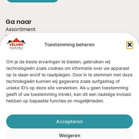
Ga naar
Assortiment
Voor bedrijven
Over ons
Toestemming beheren
Vacatures
FAQ
Om je de beste ervaringen te bieden, gebruiken wij
Contact
technologieën zoals cookies om informatie over uw apparaat
Vraag of advies?
op te slaan en/of te raadplegen. Door in te stemmen met deze
Algemene Voorwaarden
technologieën kunnen wij gegevens zoals surfgedrag of
unieke ID's op deze site verwerken. Als u geen toestemming
geeft of uw toestemming intrekt, kan dit een nadelige invloed
In de regio
hebben op bepaalde functies en mogelijkheden.
Barneveld
Ede
Veenendaal
Accepteren
Nijkerk
Harderwijk
Weigeren