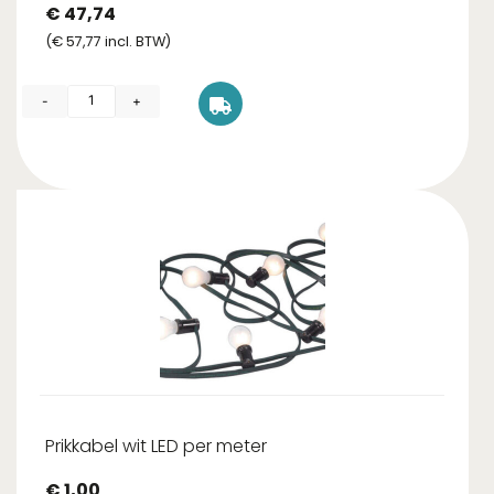
€
47,74
(
€
57,77
incl. BTW)
-
+
Prikkabel wit LED per meter
€
1,00