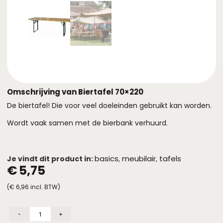
Omschrijving van Biertafel 70×220
De biertafel! Die voor veel doeleinden gebruikt kan worden.
Wordt vaak samen met de bierbank verhuurd.
basics
meubilair
tafels
Je vindt dit product in:
,
,
€
5,75
(
€
6,96
incl. BTW)
-
+