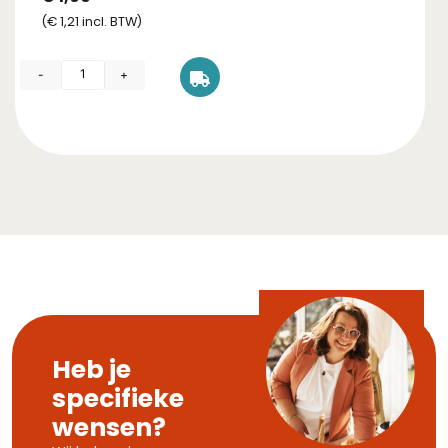
(
€
1,21
incl. BTW)
-
+
Heb je
specifieke
wensen?