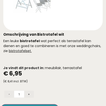
Omschrijving van Bistrotafel wit
Een leuke
bistrotafel
wat perfect als terrastafel kan
dienen en goed te combineren is met onze weddingchairs,
zie
bistrotafelset.
meubilair
terrastafel
Je vindt dit product in:
,
€
6,95
(
€
8,41
incl. BTW)
-
+