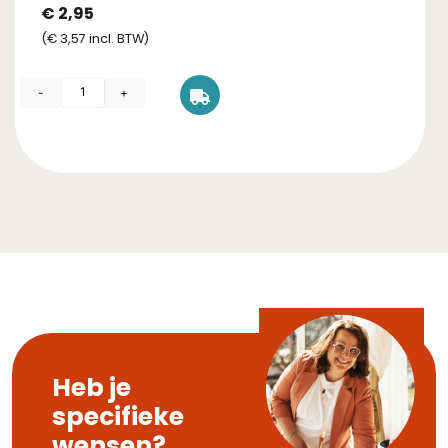
€
2,95
(
€
3,57
incl. BTW)
-
+
Heb je
specifieke
wensen?