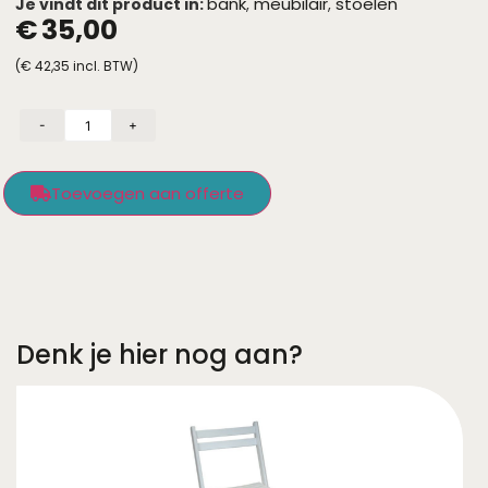
bank
meubilair
stoelen
Je vindt dit product in:
,
,
€
35,00
(
€
42,35
incl. BTW)
-
+
Toevoegen aan offerte
Denk je hier nog aan?