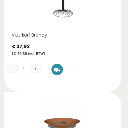
Vuurkorf Brandy
€
37,92
(
€
45,88
incl. BTW)
-
+