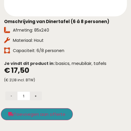
Omschrijving van Dinertafel (6 á 8 personen)
Afmeting: 85x240
Materiaal: Hout
Capaciteit: 6/8 personen
basics
meubilair
tafels
Je vindt dit product in:
,
,
€
17,50
(
€
21,18
incl. BTW)
-
+
Toevoegen aan offerte