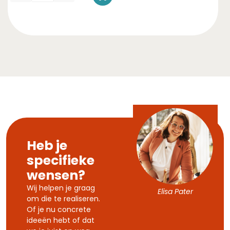
Heb je
specifieke
wensen?
Wij helpen je graag
Elisa Pater
om die te realiseren.
Of je nu concrete
ideeën hebt of dat