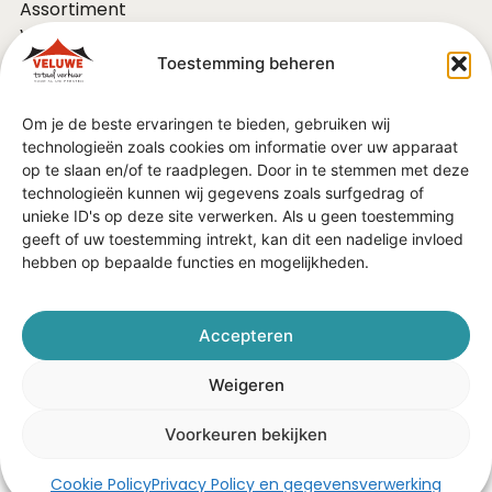
Assortiment
Voor bedrijven
Over ons
Toestemming beheren
Vacatures
FAQ
Om je de beste ervaringen te bieden, gebruiken wij
Contact
technologieën zoals cookies om informatie over uw apparaat
Vraag of advies?
op te slaan en/of te raadplegen. Door in te stemmen met deze
Algemene Voorwaarden
technologieën kunnen wij gegevens zoals surfgedrag of
unieke ID's op deze site verwerken. Als u geen toestemming
geeft of uw toestemming intrekt, kan dit een nadelige invloed
In de regio
hebben op bepaalde functies en mogelijkheden.
Barneveld
Ede
Veenendaal
Accepteren
Nijkerk
Harderwijk
Weigeren
Voorkeuren bekijken
Cookie Policy
Privacy Policy en gegevensverwerking
Beoordeeld met een 4.9 / 5.0