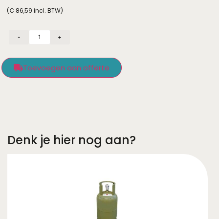
(
€
86,59
incl. BTW)
-
+
Toevoegen aan offerte
Denk je hier nog aan?