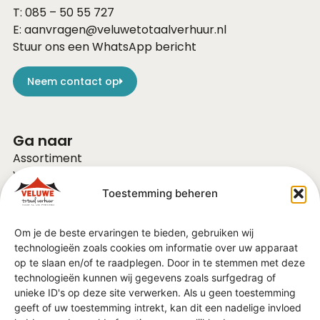
T:
085 – 50 55 727
E:
aanvragen@veluwetotaalverhuur.nl
Stuur ons een WhatsApp bericht
Neem contact op
Ga naar
Assortiment
Voor bedrijven
Over ons
Toestemming beheren
Vacatures
FAQ
Om je de beste ervaringen te bieden, gebruiken wij
Contact
technologieën zoals cookies om informatie over uw apparaat
Vraag of advies?
op te slaan en/of te raadplegen. Door in te stemmen met deze
Algemene Voorwaarden
technologieën kunnen wij gegevens zoals surfgedrag of
unieke ID's op deze site verwerken. Als u geen toestemming
geeft of uw toestemming intrekt, kan dit een nadelige invloed
In de regio