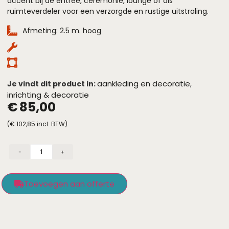
accent bij de entree, ceremonie, lounge of als
ruimteverdeler voor een verzorgde en rustige uitstraling.
Afmeting: 2.5 m. hoog
aankleding en decoratie
Je vindt dit product in:
,
inrichting & decoratie
€
85,00
(
€
102,85
incl. BTW)
-
+
Toevoegen aan offerte