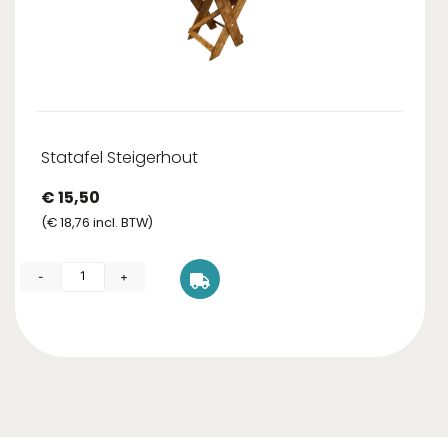
Statafel Steigerhout
€
15,50
(
€
18,76
incl. BTW)
-
+