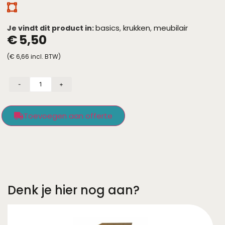
basics
krukken
meubilair
Je vindt dit product in:
,
,
€
5,50
(
€
6,66
incl. BTW)
-
+
Toevoegen aan offerte
Denk je hier nog aan?