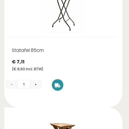
Statafel 85cm
€
7,11
(
€
8,60
incl. BTW)
-
+