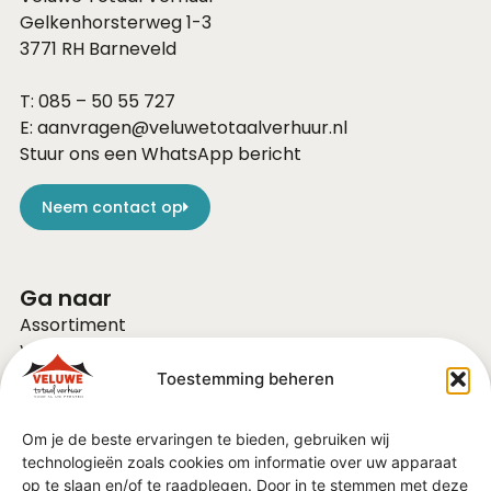
Gelkenhorsterweg 1-3
3771 RH
Barneveld
T:
085 – 50 55 727
E:
aanvragen@veluwetotaalverhuur.nl
Stuur ons een WhatsApp bericht
Neem contact op
Ga naar
Assortiment
Voor bedrijven
Over ons
Toestemming beheren
Vacatures
FAQ
Om je de beste ervaringen te bieden, gebruiken wij
Contact
technologieën zoals cookies om informatie over uw apparaat
Vraag of advies?
op te slaan en/of te raadplegen. Door in te stemmen met deze