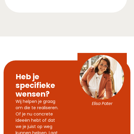
Heb je
specifieke
wensen?
Wij helpen je graag
Elisa Pater
om die te realiseren.
Of je nu concrete
ideeën hebt of dat
we je juist op weg
kunnen helpen. Laat