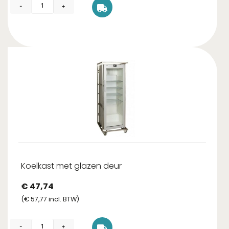
-
+
Koelkast met glazen deur
€
47,74
(
€
57,77
incl. BTW)
-
+