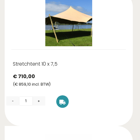
Stretchtent 10 x 7,5
€
710,00
(
€
859,10
incl. BTW)
-
+