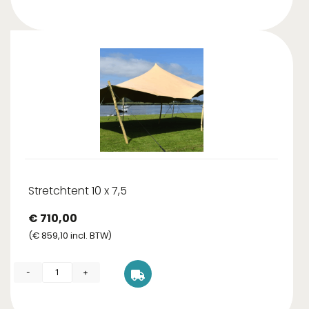
Stretchtent 10 x 7,5
€
710,00
(
€
859,10
incl. BTW)
-
+