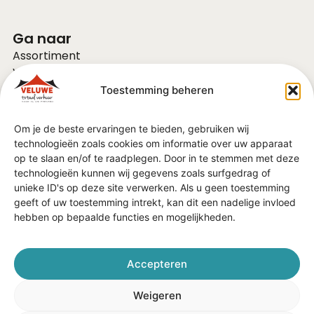
Ga naar
Assortiment
Voor bedrijven
Over ons
Toestemming beheren
Vacatures
FAQ
Om je de beste ervaringen te bieden, gebruiken wij
Contact
technologieën zoals cookies om informatie over uw apparaat
Vraag of advies?
op te slaan en/of te raadplegen. Door in te stemmen met deze
Algemene Voorwaarden
technologieën kunnen wij gegevens zoals surfgedrag of
unieke ID's op deze site verwerken. Als u geen toestemming
geeft of uw toestemming intrekt, kan dit een nadelige invloed
In de regio
hebben op bepaalde functies en mogelijkheden.
Barneveld
Ede
Veenendaal
Accepteren
Nijkerk
Harderwijk
Weigeren