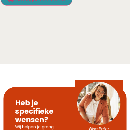
Heb je
specifieke
wensen?
Wij helpen je graag
Elisa Pater