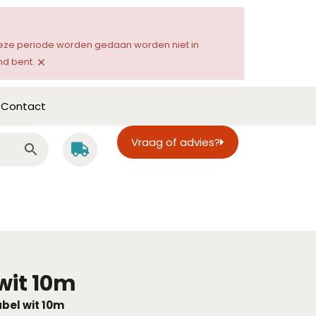
 deze periode worden gedaan worden niet in
×
d bent.
Contact
Vraag of advies?
wit 10m
bel wit 10m