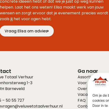
concrete ideeën hebt of dat we je juist op weg kunnen
helpen. Laat het ons weten! Elisa maakt werk van jouw
wensen en zorgt ervoor dat je evenement precies wordt
zoals jij het voor ogen hebt.
Vraag Elisa om advies
tact
Ga naar
we Totaal Verhuur
Assortiment
enhorsterweg 1-3
Voor bedrijven
 RH
Barneveld
Over ons
Vacatures
Om je de b
 – 50 55 727
FAQ
cookies om
nvragen@veluwetotaalverhuur.nl
Contact
Door in t