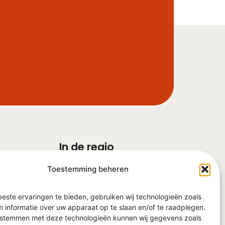
In de regio
Barneveld
Toestemming beheren
Ede
Veenendaal
Nijkerk
este ervaringen te bieden, gebruiken wij technologieën zoals
Harderwijk
 informatie over uw apparaat op te slaan en/of te raadplegen.
e stemmen met deze technologieën kunnen wij gegevens zoals