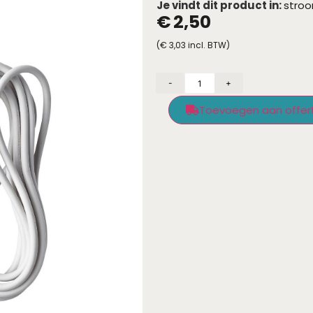
Je vindt dit product in:
stroo
€
2,50
(
€
3,03
incl. BTW)
-
+
Toevoegen aan offer