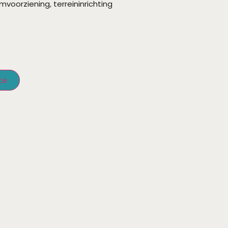
mvoorziening
,
terreininrichting
te