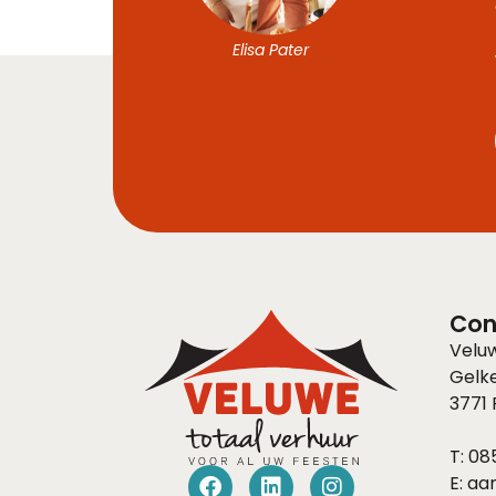
Elisa Pater
Con
Velu
Gelk
3771
T:
085
E:
aa