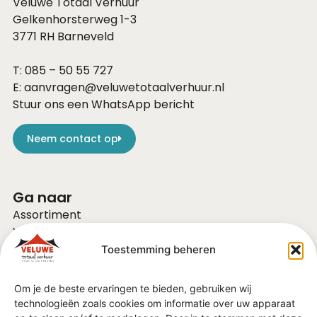
Veluwe Totaal Verhuur
Gelkenhorsterweg 1-3
3771 RH
Barneveld
T:
085 – 50 55 727
E:
aanvragen@veluwetotaalverhuur.nl
Stuur ons een WhatsApp bericht
Neem contact op
Ga naar
Assortiment
Voor bedrijven
Over ons
Toestemming beheren
Vacatures
FAQ
Om je de beste ervaringen te bieden, gebruiken wij
Contact
technologieën zoals cookies om informatie over uw apparaat
Vraag of advies?