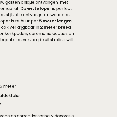
 uw gasten chique ontvangen, met
elemaal af. De
witte loper
is perfect
en stijlvolle ontvangsten waar een
 loper is te huur per
5 meter lengte
,
 ook verkrijgbaar in
2 meter breed
oor kerkpaden, ceremonielocaties en
legante en verzorgde uitstraling wilt
 5 meter
 afdekfolie
2
robe en entree
,
inrichting & decoratie