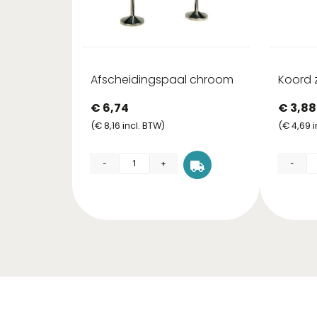
Afscheidingspaal chroom
Koord 
€
6,74
€
3,88
(
€
8,16
incl. BTW)
(
€
4,69
i
-
+
-