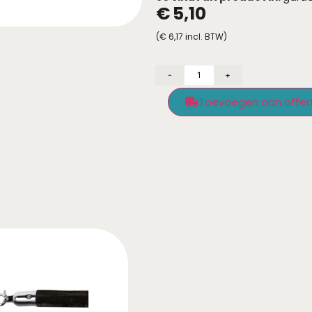
€
5,10
(
€
6,17
incl. BTW)
-
+
Toevoegen aan offer