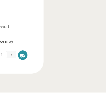
zwart
ncl. BTW)
+