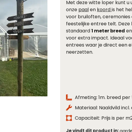
Met deze witte loper kunt u
onze
paal
en
koord
is het h
voor bruiloften, ceremonies 
feestelijke entree telt. Deze
standaard
1 meter breed
en
voor extra impact. Ideaal v
entrees waar je direct een e
neerzetten.
Afmeting: 1m. breed per
Materiaal: Naaldvild incl.
Capaciteit: Prijs is per m
Je vindt dit product in:
garde