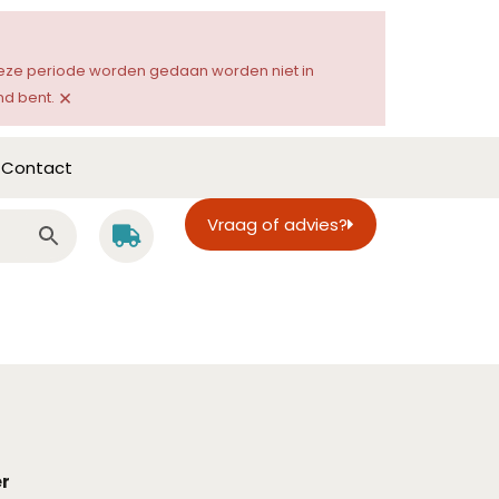
 deze periode worden gedaan worden niet in
×
d bent.
Contact
Vraag of advies?
er